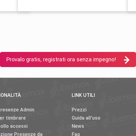
Provalo gratis, registrati ora senza impegno!
IONALITÀ
LINK UTILI
Presenze Admin
Prezzi
er timbrare
Guida all'uso
ollo accessi
News
azione Presenze da
Faq