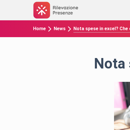
Nota spese in excel? Che 
Home
News
Nota 