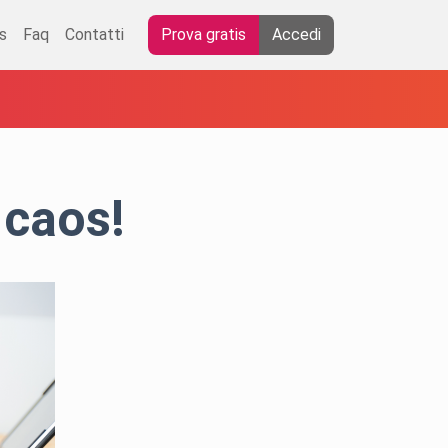
s
Faq
Contatti
Prova gratis
Accedi
 caos!