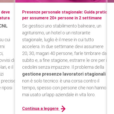
a deve
Presenze personale stagionale: Guida pratica
ratura
per assumere 20+ persone in 2 settimane
CNL
Se gestisci uno stabilimento balneare, un
agriturismo, un hotel o un ristorante
su cui
stagionale, luglio è il mese in cui tutto
rni
accelera. In due settimane devi assumere
i,
20, 30, magari 40 persone, farle timbrare da
vvisi di
subito e, a fine stagione, estrarre le ore per i
ari, e il
cedolini senza impazzire. Il problema della
zi
gestione presenze lavoratori stagionali
e precise
non è solo tecnico: è una corsa contro il
 riposi
tempo, spesso con persone che non hanno
mai usato un'app aziendale in vita loro.
Continua a leggere