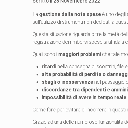
Scritto il
28
Novemebre
2022
La
gestione dalla nota spese
è uno degli 
sull'utilizzo di strumenti non dedicati a que
Questa situazione riguarda oltre la metà dell
registrazione dei rimborsi spese si affida a e
Quali sono i
maggiori problemi
che tale mo
ritardi
nella consegna di scontrini, file e
alta probabilità di perdita o danneg
sbagli o inosservanze
nel passaggio da
discordanze tra dipendenti e ammin
impossibilità di avere in tempo reale 
Come fare per evitare di incorrere in quest
Grazie ad una delle numerose funzionalità d