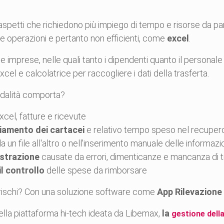
aspetti che richiedono più impiego di tempo e risorse da pa
ste operazioni e pertanto non efficienti, come
excel
.
e imprese, nelle quali tanto i dipendenti quanto il personal
xcel e calcolatrice per raccogliere i dati della trasferta.
dalità comporta?
xcel, fatture e ricevute
giamento dei cartacei
e relativo tempo speso nel recuper
 un file all'altro o nell'inserimento manuale delle informazio
istrazione
causate da errori, dimenticanze e mancanza di tr
il controllo
delle spese da rimborsare
i rischi? Con una soluzione software come
App Rilevazione
ella piattaforma hi-tech ideata da Libemax,
la
gestione dell