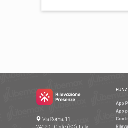
FUNZ
App 
App p
Via Roma, 11
Contr
24020 - Gorle (BG), Italy
Rilev