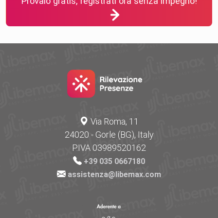
Provalo gratis, registrati ora senza impegno!
Via Roma, 11
24020 - Gorle (BG), Italy
P.IVA 03989520162
+39 035 0667180
assistenza@libemax.com