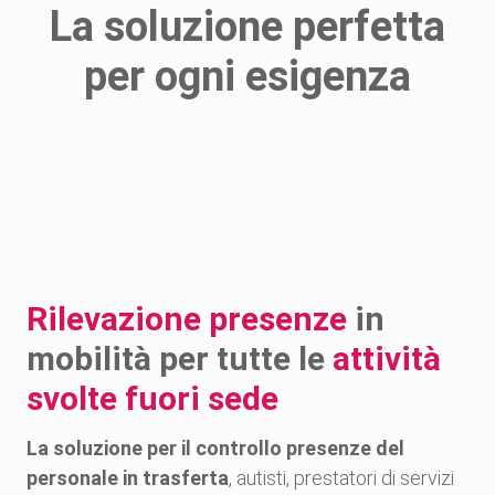
La soluzione perfetta
per ogni esigenza
Semplice da
Timbrature 
utilizzare per
real
dipendenti e
amministratori
Rilevazione presenze
in
mobilità per tutte le
attività
svolte fuori sede
La soluzione per il controllo presenze del
personale in trasferta
, autisti, prestatori di servizi
Gestione in cloud dei
Esporta i da