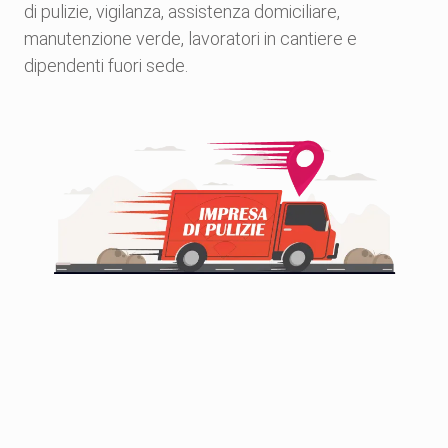
di pulizie, vigilanza, assistenza domiciliare,
manutenzione verde, lavoratori in cantiere e
dipendenti
consulente 
dipendenti fuori sede.
qualsiasi 
Gestisci clienti
Nessun vi
illimitati
tempor