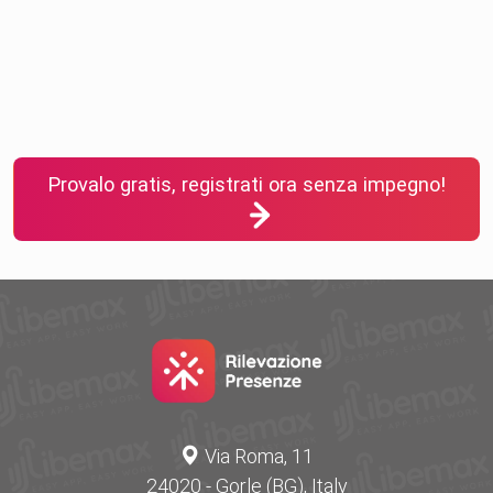
Provalo gratis, registrati ora senza impegno!
Via Roma, 11
24020 - Gorle (BG), Italy