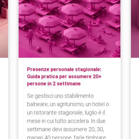
Presenze personale stagionale:
Guida pratica per assumere 20+
persone in 2 settimane
Se gestisci uno stabilimento
balneare, un agriturismo, un hotel o
un ristorante stagionale, luglio è il
mese in cui tutto accelera. In due
settimane devi assumere 20, 30,
magari 40 persone, farle timbrare