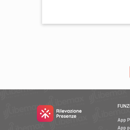
FUNZ
App 
App p