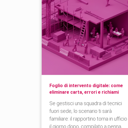
Foglio di intervento digitale: come
eliminare carta, errori e richiami
Se gestisci una squadra di tecnici
fuori sede, lo scenario ti sarà
familiare: il rapportino torna in ufficio
il giorno dopo, compilato a penna,