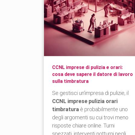
CCNL imprese di pulizia e orari:
cosa deve sapere il datore di lavoro
sulla timbratura
Se gestisci un'impresa di pulizie, il
CCNL imprese pulizia orari
timbratura
è probabilmente uno
degli argomenti su cui trovi meno
risposte chiare online. Turni
spezzati, interventi notturni negli