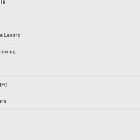
ità
e Lavoro
blowing
NFC
ura