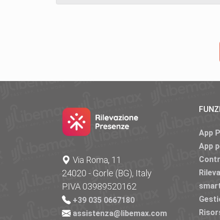
FUNZ
App 
App p
Via Roma, 11
Contr
24020 - Gorle (BG), Italy
Rilev
P.IVA 03989520162
smar
Gesti
+39 035 0667180
Risor
assistenza@libemax.com