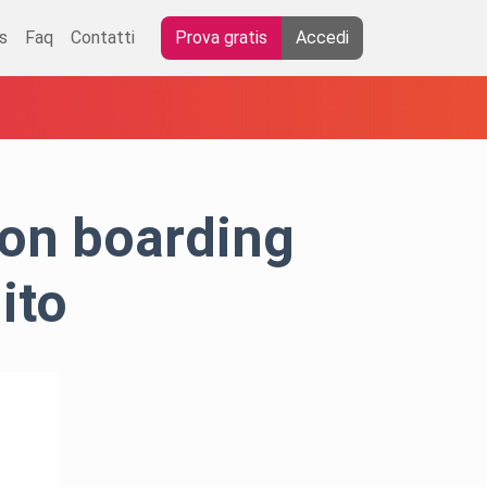
s
Faq
Contatti
Prova gratis
Accedi
 on boarding
uito