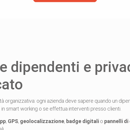
 dipendenti e priva
cato
à organizzativa: ogni azienda deve sapere quando un dipende
a in smart working o se effettua interventi presso clienti.
app
,
GPS
,
geolocalizzazione
,
badge digitali
o
pannelli di
li.