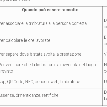
Quando può essere raccolto
D
er associare la timbratura alla persona corretta
b
È
er calcolare le ore lavorate
p
er sapere dove è stata svolta la prestazione
V
er verificare che la timbratura sia avvenuta nel luogo
N
revisto
c
pp, QR Code, NFC, beacon, web, timbratrice
U
D
ssenze, dimenticanze, rettifiche
l