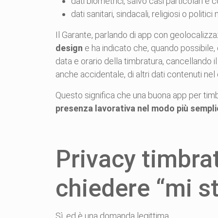
dati biometrici, salvo casi particolari e 
dati sanitari, sindacali, religiosi o politi
Il Garante, parlando di app con geolocalizza
design
e ha indicato che, quando possibile, d
data e orario della timbratura, cancellando i
anche accidentale, di altri dati contenuti ne
Questo significa che una buona app per timb
presenza lavorativa nel modo più sempli
Privacy timbrat
chiedere “mi s
Sì, ed è una domanda legittima.