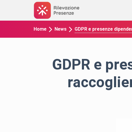
GDPR e presenze dipendent
Home
News
GDPR e pres
raccoglie