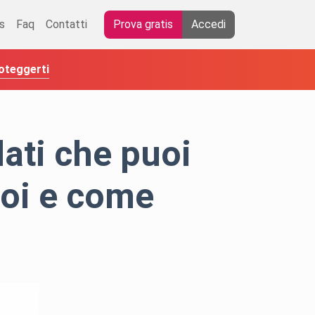
s
Faq
Contatti
Prova gratis
Accedi
roteggerti
ati che puoi
uoi e come