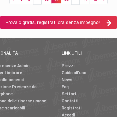
Provalo gratis, registrati ora senza impegno!
IONALITÀ
LINK UTILI
Presenze Admin
Prezzi
er timbrare
Guida all'uso
31
«
1
2
...
30
32
...
44
ollo accessi
News
azione Presenze da
Faq
tphone
Settori
one delle risorse umane
Contatti
se scaricabili
Registrati
Accedi