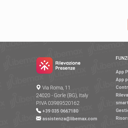
FUNZ
App 
App p
Via Roma, 11
Contr
24020 - Gorle (BG), Italy
Rilev
P.IVA 03989520162
smar
Gesti
+39 035 0667180
Risor
assistenza@libemax.com