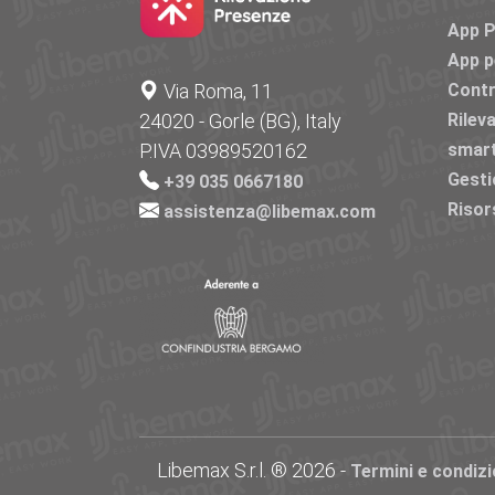
App 
App p
Via Roma, 11
Contr
24020 - Gorle (BG), Italy
Rilev
P.IVA 03989520162
smar
Gesti
+39 035 0667180
Risor
assistenza@libemax.com
Libemax S.r.l. ® 2026 -
Termini e condizi