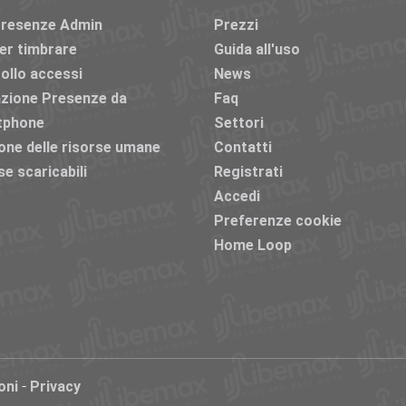
Presenze Admin
Prezzi
11
«
1
2
...
10
12
...
44
er timbrare
Guida all'uso
ollo accessi
News
azione Presenze da
Faq
tphone
Settori
one delle risorse umane
Contatti
se scaricabili
Registrati
Accedi
Preferenze cookie
Home Loop
-
oni
Privacy