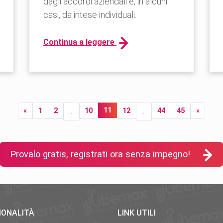
dagli accordi aziendali e, in alcuni
casi, da intese individuali.
Continua a leggere
Provalo gratis, registrati ora senza impegno!
IONALITÀ
LINK UTILI