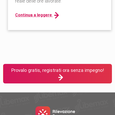
reale delle ore lavorate.
Continua a leggere
Provalo gratis, registrati ora senza impegno!