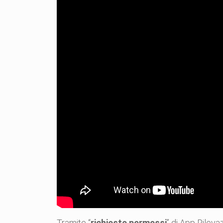
Tramite “
richieste permessi
” di App Rileva