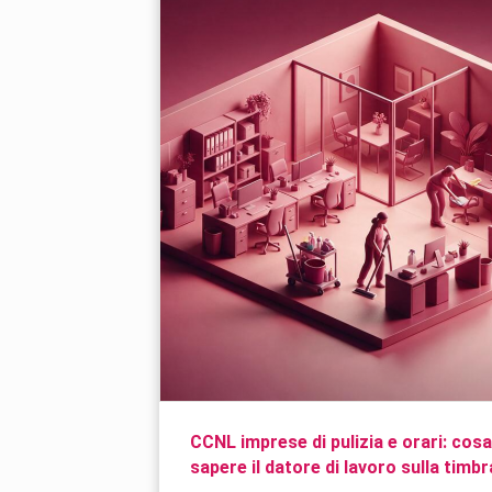
CCNL imprese di pulizia e orari: cos
sapere il datore di lavoro sulla timb