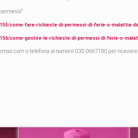
 permessi”:
155/come-fare-richieste-di-permessi-di-ferie-o-malattia-d
156/come-gestire-le-richieste-di-permessi-di-ferie-o-mala
bemax.com o telefona al numero 035 0667180 per ricevere tut