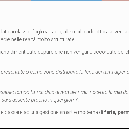
ata ai classici fogli cartacei, alle mail o addirittura al verba
cie nelle realtà molto strutturate.
te siano dimenticate oppure che non vengano accordate perch
esentate o come sono distribuite le ferie dei tanti dipende
onsabile tempo fa, ma dice di non aver mai ricevuto la mia 
 sarà assente proprio in quei giorni
”.
nda e passare ad una gestione smart e moderna di
ferie, per