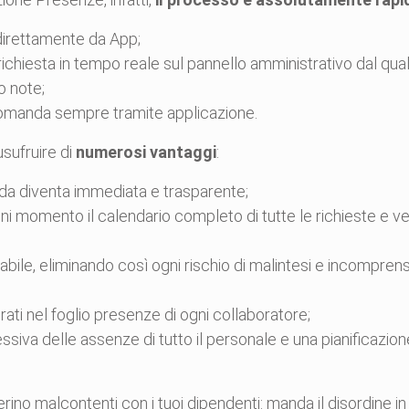
direttamente da App;
 richiesta in tempo reale sul pannello amministrativo dal qua
o note;
a domanda sempre tramite applicazione.
sufruire di
numerosi vantaggi
:
nda diventa immediata e trasparente;
gni momento il calendario completo di tutte le richieste e ve
abile, eliminando così ogni rischio di malintesi e incomprens
ti nel foglio presenze di ogni collaboratore;
siva delle assenze di tutto il personale e una pianificazione 
no malcontenti con i tuoi dipendenti: manda il disordine in