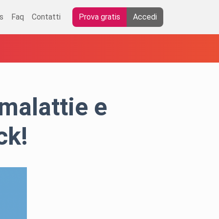
s
Faq
Contatti
Prova gratis
Accedi
 malattie e
ck!