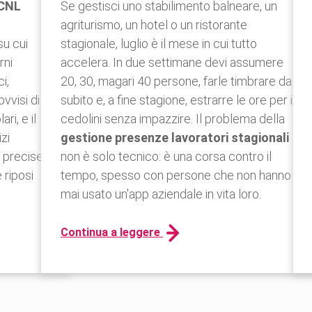
CNL
Se gestisci uno stabilimento balneare, un
agriturismo, un hotel o un ristorante
su cui
stagionale, luglio è il mese in cui tutto
rni
accelera. In due settimane devi assumere
i,
20, 30, magari 40 persone, farle timbrare da
vvisi di
subito e, a fine stagione, estrarre le ore per i
ari, e il
cedolini senza impazzire. Il problema della
zi
gestione presenze lavoratori stagionali
e precise
non è solo tecnico: è una corsa contro il
 riposi
tempo, spesso con persone che non hanno
mai usato un'app aziendale in vita loro.
Continua a leggere