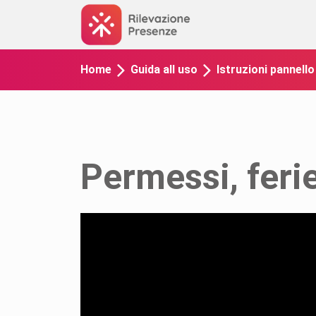
Home
Guida all uso
Istruzioni pannell
Permessi, feri