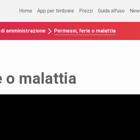
Home
App per timbrare
Prezzi
Guida all'uso
New
Permessi, ferie o malattia
o di amministrazione
e o malattia