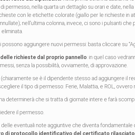
o di permesso, nella quarta un dettaglio su orari e date, nell
hieste con le etichette colorate (giallo per le richieste in a
annullate); nell’ultima colonna, invece, ci sono i pulsanti che
 eliminata.
si possono aggiungere nuovi permessi: basta cliccare su “Ag
elle richieste dal proprio pannello
: in quel caso vedrann
ermessi, senza la possibilità, ovviamente, di approvazione.
(chiaramente se è il dipendente stesso ad aggiungere il reco
egliere il tipo di permesso: Ferie, Malattia, e ROL, ovvero ri
ma determinerà che si tratta di giornate intere e farà scompar
hiedere il permesso.
 delle eventuali note aggiuntive che diventa fondamentale q
 di protocollo identificativo del certificato rilasciat