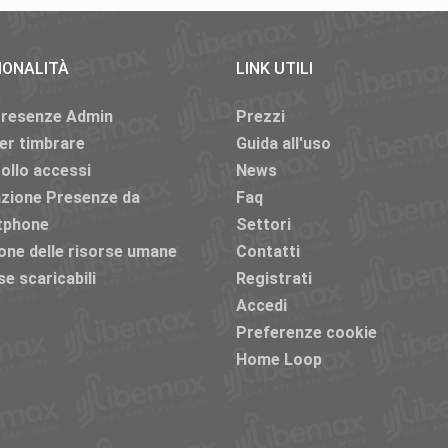
IONALITÀ
LINK UTILI
Presenze Admin
Prezzi
er timbrare
Guida all'uso
ollo accessi
News
azione Presenze da
Faq
tphone
Settori
one delle risorse umane
Contatti
se scaricabili
Registrati
Accedi
Preferenze cookie
Home Loop