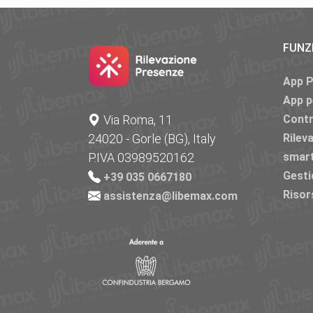
FUNZ
App 
App p
Via Roma, 11
Contr
24020 - Gorle (BG), Italy
Rilev
P.IVA 03989520162
smar
Gesti
+39 035 0667180
Risor
assistenza@libemax.com