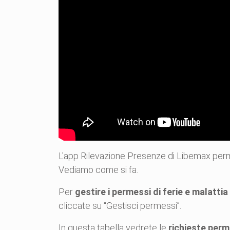
L'app Rilevazione Presenze di Libemax perm
Vediamo come si fa.
Per
gestire i permessi di ferie e malattia
cliccate su “Gestisci permessi”.
In questa tabella vedrete le
richieste perm