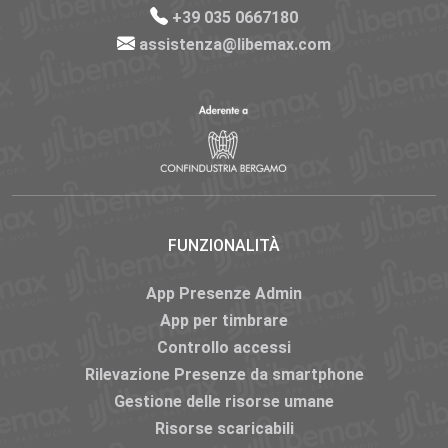
+39 035 0667180
assistenza@libemax.com
FUNZIONALITÀ
App Presenze Admin
6
«
1
2
...
5
7
...
44
45
»
App per timbrare
Controllo accessi
Rilevazione Presenze da smartphone
Gestione delle risorse umane
Risorse scaricabili