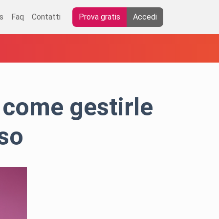
s
Faq
Contatti
Prova gratis
Accedi
 come gestirle
so