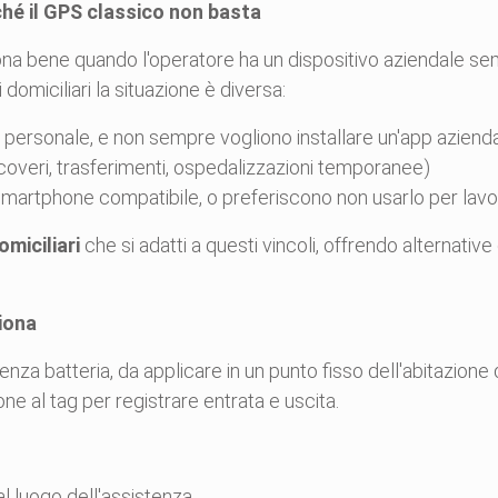
ché il GPS classico non basta
a bene quando l'operatore ha un dispositivo aziendale sem
domiciliari la situazione è diversa:
o personale, e non sempre vogliono installare un'app aziend
(ricoveri, trasferimenti, ospedalizzazioni temporanee)
smartphone compatibile, o preferiscono non usarlo per lav
miciliari
che si adatti a questi vincoli, offrendo alternati
iona
nza batteria, da applicare in un punto fisso dell'abitazione d
ne al tag per registrare entrata e uscita.
l luogo dell'assistenza