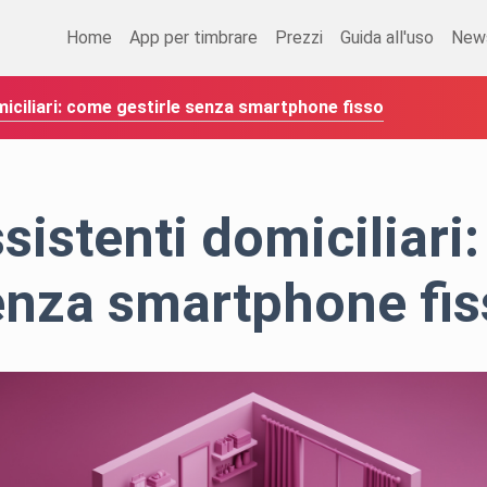
Home
App per timbrare
Prezzi
Guida all'uso
New
iciliari: come gestirle senza smartphone fisso
sistenti domiciliari:
enza smartphone fis