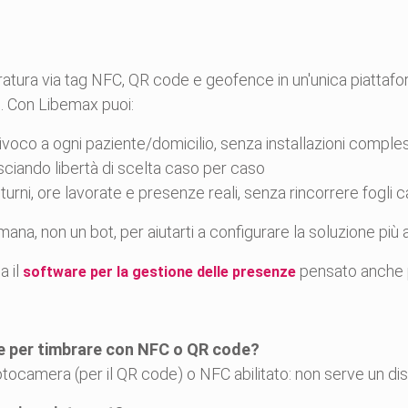
atura via tag NFC, QR code e geofence in un'unica piattafo
. Con Libemax puoi:
oco a ogni paziente/domicilio, senza installazioni comple
sciando libertà di scelta caso per caso
urni, ore lavorate e presenze reali, senza rincorrere fogli c
mana, non un bot, per aiutarti a configurare la soluzione più
a il
pensato anche pe
software per la gestione delle presenze
e per timbrare con NFC o QR code?
camera (per il QR code) o NFC abilitato: non serve un dispo