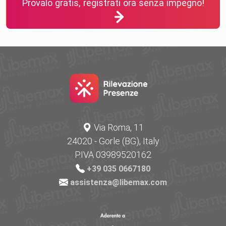
Provalo gratis, registrati ora senza impegno!
Via Roma, 11
24020 - Gorle (BG), Italy
P.IVA 03989520162
+39 035 0667180
assistenza@libemax.com