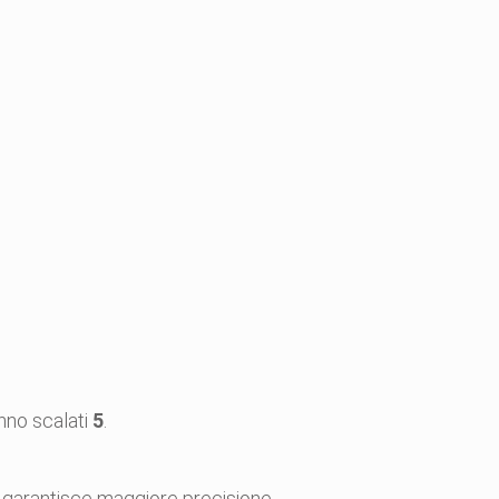
anno scalati
5
.
rio garantisce maggiore precisione.