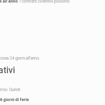
e all’anno
. I contratti collettivi possono
ossia 24 giorni all’anno.
ativi
rso. Quindi:
6 giorni di ferie
.