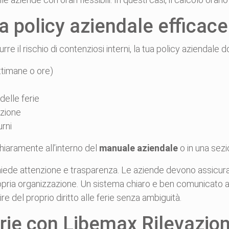
 policy aziendale efficace
rre il rischio di contenziosi interni, la tua policy aziendale
ettimane o ore)
delle ferie
izione
urni
chiaramente all’interno del
manuale aziendale
o in una sezi
 richiede attenzione e trasparenza. Le aziende devono assicur
opria organizzazione. Un sistema chiaro e ben comunicato ai
re del proprio diritto alle ferie senza ambiguità.
erie con Libemax Rilevazi