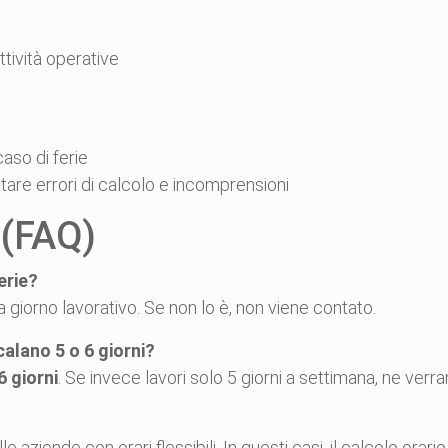
tività operative
caso di ferie
are errori di calcolo e incomprensioni
 (FAQ)
erie?
a giorno lavorativo. Se non lo è, non viene contato.
calano 5 o 6 giorni?
6 giorni
. Se invece lavori solo 5 giorni a settimana, ne verr
le aziende con orari flessibili. In questi casi, il calcolo ora