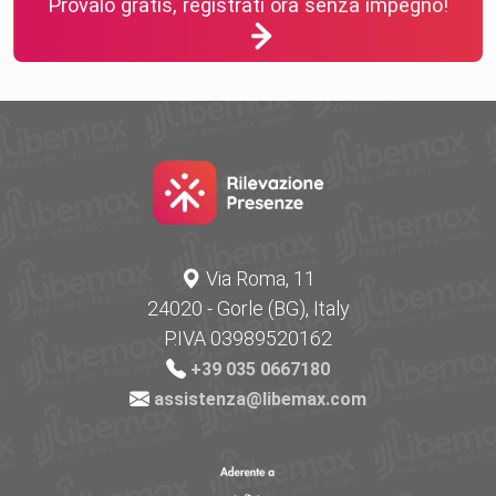
Provalo gratis, registrati ora senza impegno!
Via Roma, 11
24020 - Gorle (BG), Italy
P.IVA 03989520162
+39 035 0667180
assistenza@libemax.com