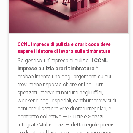
CCNL imprese di pulizia e orari: cosa deve
sapere il datore di lavoro sulla timbratura
Se gestisci un'impresa di pulizie, il
CCNL
imprese pulizia orari timbratura
è
probabilmente uno degli argomenti su cui
trovi meno risposte chiare online. Turni
spezzati, interventi notturni negli uffici,
weekend negli ospedali, cambi improvvisi di
cantiere: il settore vive di orari irregolari, e il
contratto collettivo — Pulizie e Servizi
Integrati/Multiservizi — detta regole precise
su durata del lavoro, maggiorazioni e riposi