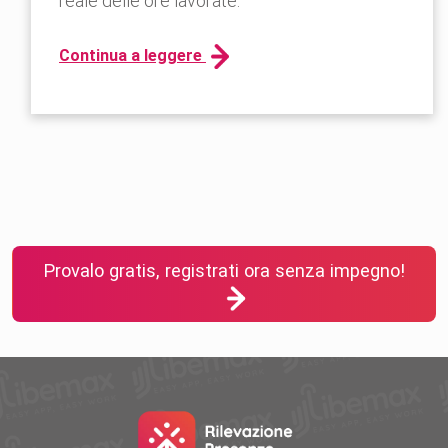
reale delle ore lavorate.
Continua a leggere
Provalo gratis, registrati ora senza impegno!