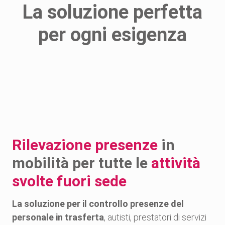
La soluzione perfetta
per ogni esigenza
Semplice da
Timbrature 
utilizzare per
real
dipendenti e
amministratori
Rilevazione presenze
in
mobilità per tutte le
attività
svolte fuori sede
La soluzione per il controllo presenze del
personale in trasferta
, autisti, prestatori di servizi
Gestione in cloud dei
Esporta i da