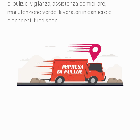
di pulizie, vigilanza, assistenza domiciliare,
manutenzione verde, lavoratori in cantiere e
dipendenti
consulente 
dipendenti fuori sede.
qualsiasi 
Gestisci clienti
Nessun vi
illimitati
tempor