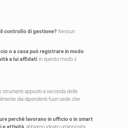
l controllo di gestione?
Nessun
ficio o a casa può registrare in modo
tà a lui affidati
: in questo modo il
o strumenti appositi a seconda delle
palmente dai dipendenti fuori sede che
ure perchè lavorano in ufficio o in smart
 e attività
, abbiamo ideato un'apposita