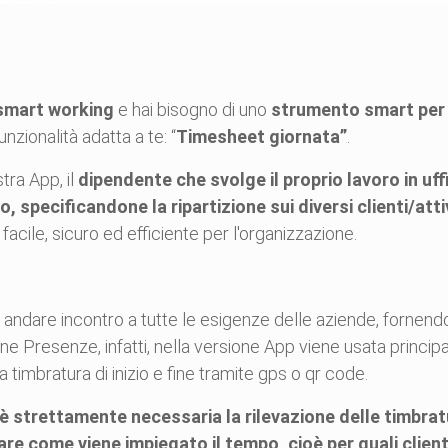
 smart working
e hai bisogno di uno
strumento smart per i
zionalità adatta a te: “
Timesheet giornata”
.
tra App, il
dipendente che svolge il proprio lavoro in uf
 specificandone la ripartizione sui diversi clienti/attivi
acile, sicuro ed efficiente per l'organizzazione.
 andare incontro a tutte le esigenze delle aziende, fornend
one Presenze, infatti, nella versione App viene usata princi
timbratura di inizio e fine tramite gps o qr code.
n è strettamente necessaria la rilevazione delle timbrat
are come viene impiegato il tempo, cioè per quali clienti