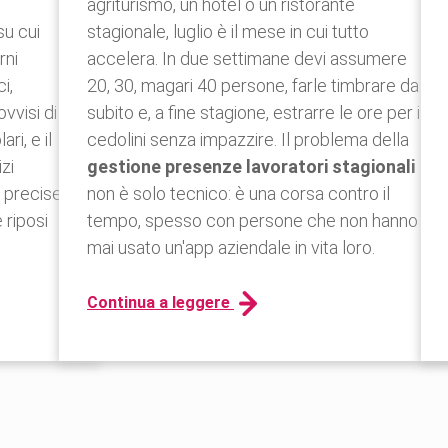
agriturismo, un hotel o un ristorante
su cui
stagionale, luglio è il mese in cui tutto
rni
accelera. In due settimane devi assumere
i,
20, 30, magari 40 persone, farle timbrare da
vvisi di
subito e, a fine stagione, estrarre le ore per i
ari, e il
cedolini senza impazzire. Il problema della
zi
gestione presenze lavoratori stagionali
e precise
non è solo tecnico: è una corsa contro il
 riposi
tempo, spesso con persone che non hanno
mai usato un'app aziendale in vita loro.
Continua a leggere