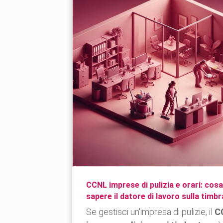
CCNL imprese di pulizia e orari: cos
sapere il datore di lavoro sulla timb
Se gestisci un'impresa di pulizie, il
C