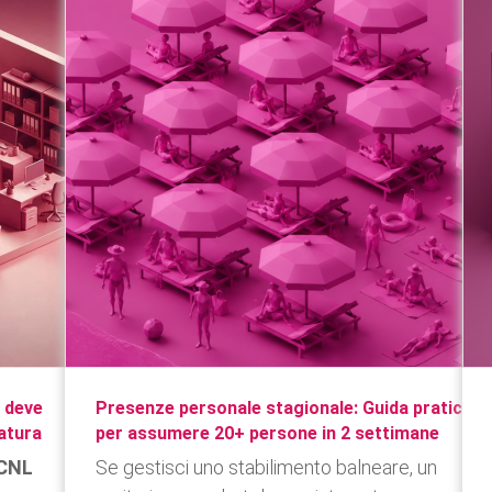
a deve
Presenze personale stagionale: Guida pratica
ratura
per assumere 20+ persone in 2 settimane
CNL
Se gestisci uno stabilimento balneare, un