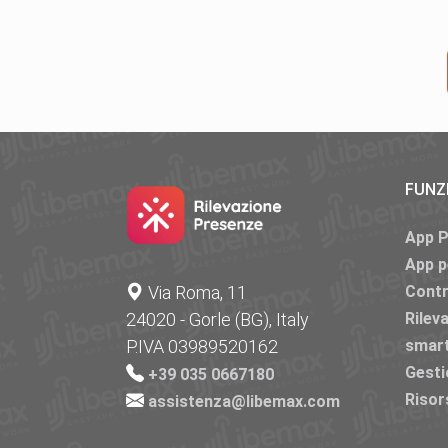
FUNZ
App 
App p
Via Roma, 11
Contr
24020 - Gorle (BG), Italy
Rilev
P.IVA 03989520162
smar
Gesti
+39 035 0667180
Risor
assistenza@libemax.com