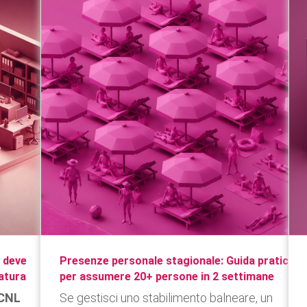
a deve
Presenze personale stagionale: Guida pratica
ratura
per assumere 20+ persone in 2 settimane
CNL
Se gestisci uno stabilimento balneare, un