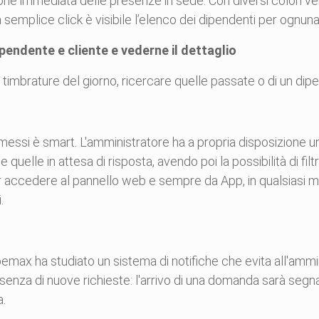
azione immediata delle presenze in sede. Con diversi colori v
n semplice click è visibile l’elenco dei dipendenti per ognuna
ipendente e cliente e vederne il dettaglio
timbrature del giorno, ricercare quelle passate o di un dip
si è smart. L'amministratore ha a propria disposizione un 
 quelle in attesa di risposta, avendo poi la possibilità di f
 accedere al pannello web e sempre da App, in qualsiasi mo
.
max ha studiato un sistema di notifiche che evita all'amm
senza di nuove richieste: l'arrivo di una domanda sarà segn
a.