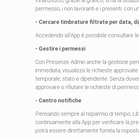
Innanzitutto, grazie al grafico, si ha la situ
permesso, i non lavoranti e i presenti: con u
- Cercare timbrature filtrate per data, d
Accedendo all’App è possibile consultare le 
- Gestire i permessi
Con Presenze Admin anche la gestione permes
immediata, visualizza le richieste approvate e
temporale, stato e dipendente. Senza dover
approvare o rifiutare le richieste di permessi
- Centro notifiche
Pensando sempre al risparmio di tempo, Libe
continuamente alla App per verificare la pre
potrà essere direttamente fornita la rispost