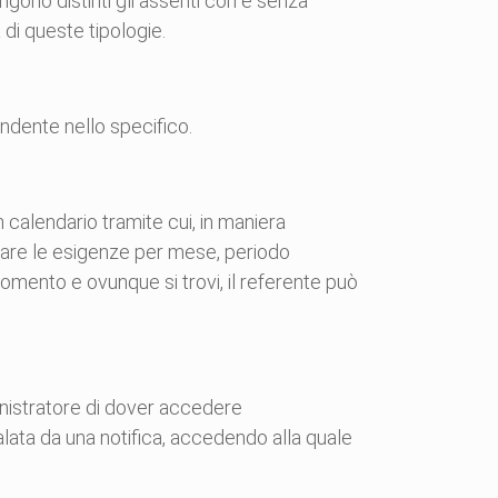
engono distinti gli assenti con e senza
 di queste tipologie.
endente nello specifico.
calendario tramite cui, in maniera
iltrare le esigenze per mese, periodo
mento e ovunque si trovi, il referente può
inistratore di dover accedere
alata da una notifica, accedendo alla quale