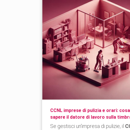
CCNL imprese di pulizia e orari: cos
sapere il datore di lavoro sulla timb
Se gestisci un'impresa di pulizie, il
C