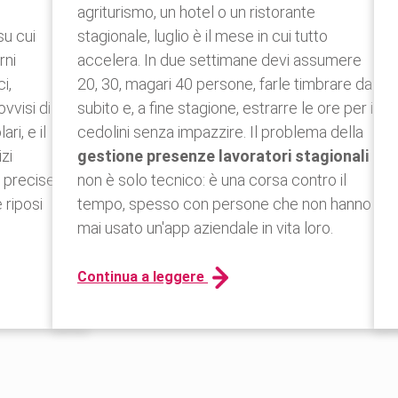
agriturismo, un hotel o un ristorante
su cui
stagionale, luglio è il mese in cui tutto
rni
accelera. In due settimane devi assumere
i,
20, 30, magari 40 persone, farle timbrare da
vvisi di
subito e, a fine stagione, estrarre le ore per i
ari, e il
cedolini senza impazzire. Il problema della
zi
gestione presenze lavoratori stagionali
e precise
non è solo tecnico: è una corsa contro il
 riposi
tempo, spesso con persone che non hanno
mai usato un'app aziendale in vita loro.
Continua a leggere