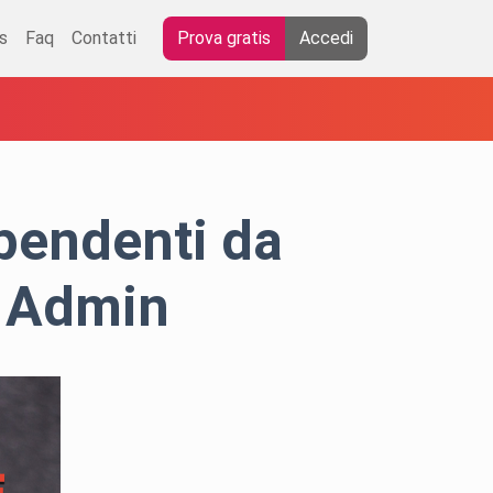
s
Faq
Contatti
Prova gratis
Accedi
ipendenti da
 Admin