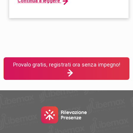
Continua a leggere
Provalo gratis, registrati ora senza impegno!