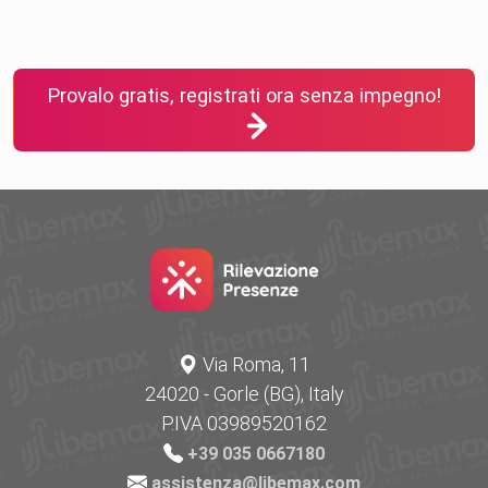
Provalo gratis, registrati ora senza impegno!
Via Roma, 11
24020 - Gorle (BG), Italy
P.IVA 03989520162
+39 035 0667180
assistenza@libemax.com