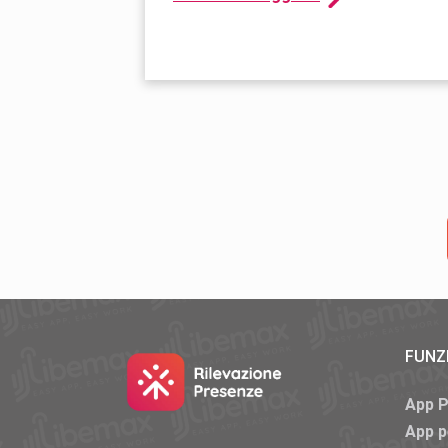
FUNZ
App 
App p