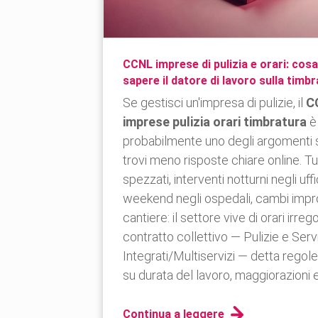
CCNL imprese di pulizia e orari: cos
sapere il datore di lavoro sulla timb
Se gestisci un'impresa di pulizie, il
C
imprese pulizia orari timbratura
è
probabilmente uno degli argomenti 
trovi meno risposte chiare online. Tu
spezzati, interventi notturni negli uffic
weekend negli ospedali, cambi impro
cantiere: il settore vive di orari irregol
contratto collettivo — Pulizie e Servi
Integrati/Multiservizi — detta regol
su durata del lavoro, maggiorazioni e
Continua a leggere