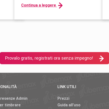
Continua a leggere
Provalo gratis, registrati ora senza impegno!
IONALITÀ
LINK UTILI
Presenze Admin
Prezzi
er timbrare
Guida all'uso