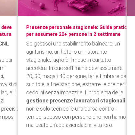
a deve
Presenze personale stagionale: Guida pratica
ratura
per assumere 20+ persone in 2 settimane
CNL
Se gestisci uno stabilimento balneare, un
agriturismo, un hotel o un ristorante
su cui
stagionale, luglio è il mese in cui tutto
rni
accelera. In due settimane devi assumere
i,
20, 30, magari 40 persone, farle timbrare da
vvisi di
subito e, a fine stagione, estrarre le ore per i
ari, e il
cedolini senza impazzire. Il problema della
zi
gestione presenze lavoratori stagionali
e precise
non è solo tecnico: è una corsa contro il
 riposi
tempo, spesso con persone che non hanno
mai usato un'app aziendale in vita loro.