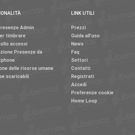
IONALITÀ
LINK UTILI
Presenze Admin
Prezzi
er timbrare
Guida all'uso
ollo accessi
News
azione Presenze da
Faq
tphone
Settori
one delle risorse umane
Contatti
se scaricabili
Registrati
Accedi
Preferenze cookie
Home Loop