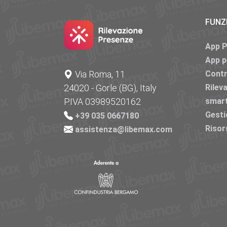
FUNZ
App 
App p
Via Roma, 11
Contr
24020 - Gorle (BG), Italy
Rilev
P.IVA 03989520162
smar
Gesti
+39 035 0667180
Risor
assistenza@libemax.com