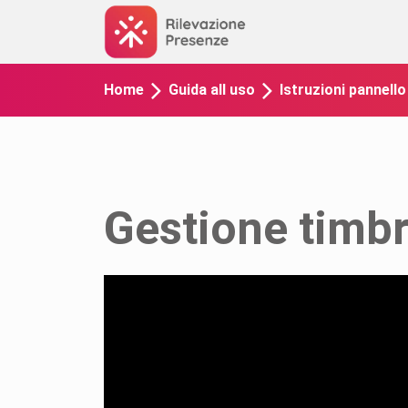
Home
Guida all uso
Istruzioni pannell
Gestione timb