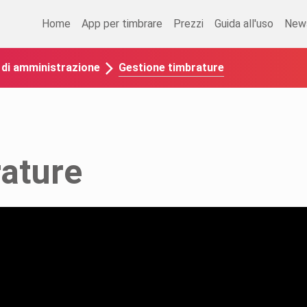
Home
App per timbrare
Prezzi
Guida all'uso
New
Gestione timbrature
o di amministrazione
rature