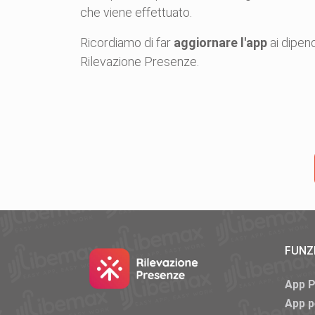
che viene effettuato.
Ricordiamo di far
aggiornare l'app
ai dipend
Rilevazione Presenze.
FUNZ
App 
App p