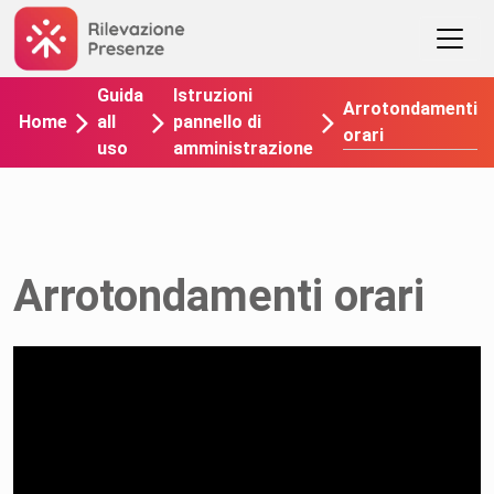
Guida
Istruzioni
Arrotondamenti
Home
all
pannello di
orari
uso
amministrazione
Arrotondamenti orari