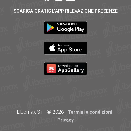
SCARICA GRATIS L'APP RILEVAZIONE PRESENZE
Libemax S.r.l. ® 2026 -
-
Termini e condizioni
Privacy