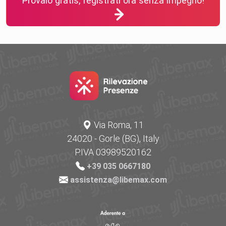
Provalo gratis, registrati ora senza impegno!
Via Roma, 11
24020 - Gorle (BG), Italy
P.IVA 03989520162
+39 035 0667180
assistenza@libemax.com