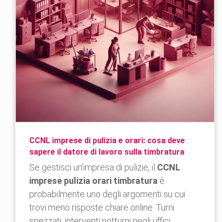
CCNL imprese di pulizia e orari: cosa deve
sapere il datore di lavoro sulla timbratura
Se gestisci un'impresa di pulizie, il
CCNL
imprese pulizia orari timbratura
è
probabilmente uno degli argomenti su cui
trovi meno risposte chiare online. Turni
spezzati, interventi notturni negli uffici,