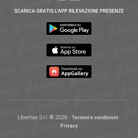
SCARICA GRATIS L'APP RILEVAZIONE PRESENZE
Libemax S.r.l. ® 2026 -
-
Termini e condizioni
Privacy