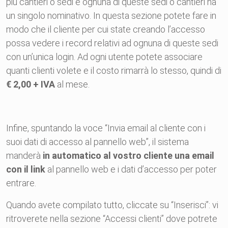
più cantieri o sedi e ognuna di queste sedi o cantieri ha
un singolo nominativo. In questa sezione potete fare in
modo che il cliente per cui state creando l’accesso
possa vedere i record relativi ad ognuna di queste sedi
con un’unica login. Ad ogni utente potete associare
quanti clienti volete e il costo rimarrà lo stesso, quindi di
€ 2,00 + IVA
al mese.
Infine, spuntando la voce “Invia email al
cliente
con i
suoi dati di
accesso
al pannello web”, il sistema
manderà
in automatico al vostro
cliente
una email
con il link
al pannello web e i dati d’
accesso
per poter
entrare.
Quando avete compilato tutto, cliccate su “Inserisci”: vi
ritroverete nella sezione “Accessi
clienti
” dove potrete