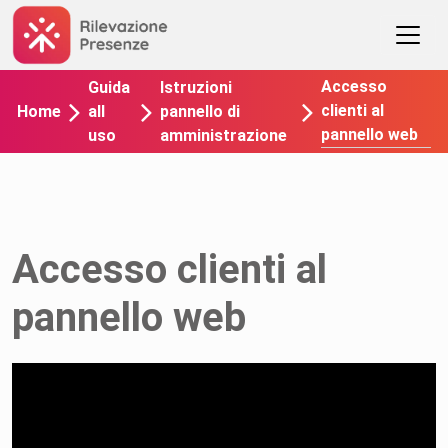
Accesso
Guida
Istruzioni
clienti al
Home
all
pannello di
pannello web
uso
amministrazione
Accesso clienti al
pannello web