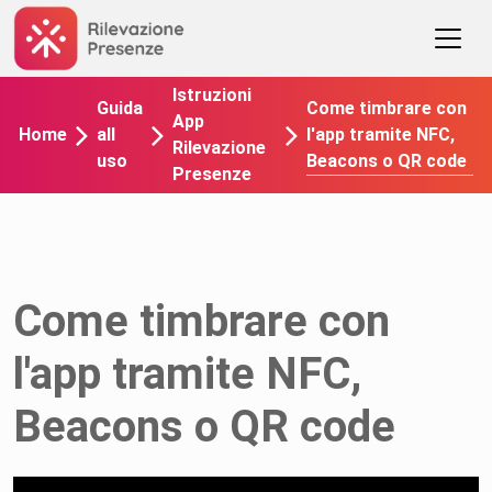
Istruzioni
Come timbrare con
Guida
App
l'app tramite NFC,
Home
all
Rilevazione
Beacons o QR code
uso
Presenze
Come timbrare con
l'app tramite NFC,
Beacons o QR code