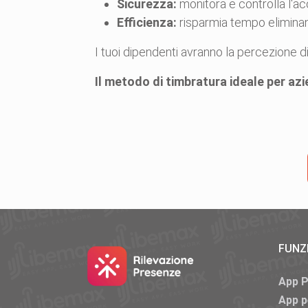
Sicurezza:
monitora e controlla l'ac
Efficienza:
risparmia tempo elimina
I tuoi dipendenti avranno la percezione di
Il metodo di timbratura ideale per az
FUNZ
App 
App p